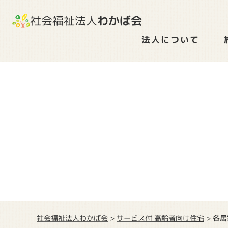
社会福祉法人
わかば会
法人について
社会福祉法人わかば会
サービス付 高齢者向け住宅
>
>
各居